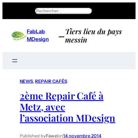
Search
Tiers lieu du pays
FabLab
–
messin
MDesign
NEWS
, 
REPAIR CAFÉS
2ème Repair Café à
Metz, avec
l’association MDesign
Published by
Fawzi
on
14 novembre 2014