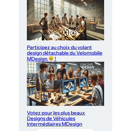
Participez au choix du volant
design détachable du Velomobile
MDesign
!
Votez pour les plus beaux
Designs de Véhicules
Intermédiaires MDesign