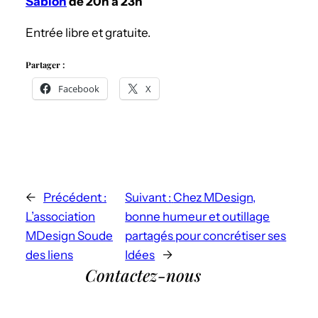
Sablon
de 20h à 23h
Entrée libre et gratuite.
Partager :
Facebook
X
←
Précédent :
Suivant :
Chez MDesign,
L’association
bonne humeur et outillage
MDesign Soude
partagés pour concrétiser ses
des liens
Idées
→
Contactez-nous