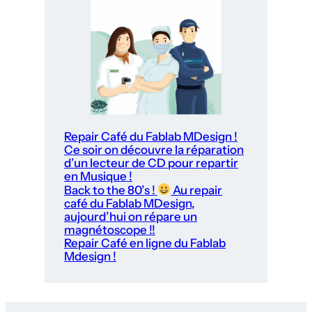
Repair Café du Fablab MDesign !
Ce soir on découvre la réparation
d’un lecteur de CD pour repartir
en Musique !
Back to the 80’s !
Au repair
café du Fablab MDesign,
aujourd’hui on répare un
magnétoscope !!
Repair Café en ligne du Fablab
Mdesign !