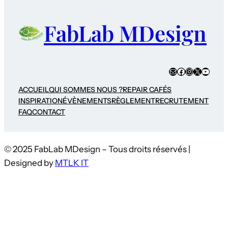
FabLab MDesign
E-mail
Facebook
Instagram
X
YouTub
ACCUEIL
QUI SOMMES NOUS ?
REPAIR CAFÉS
INSPIRATION
ÉVÈNEMENTS
RÈGLEMENT
RECRUTEMENT
FAQ
CONTACT
© 2025 FabLab MDesign – Tous droits réservés |
Designed by
MTLK IT