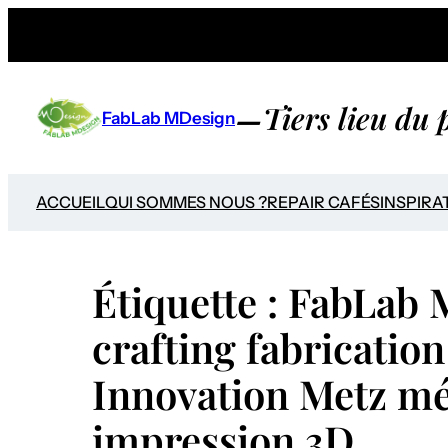
Aller
au
contenu
–
Tiers lieu du
FabLab MDesign
ACCUEIL
QUI SOMMES NOUS ?
REPAIR CAFÉS
INSPIRA
Étiquette :
FabLab 
crafting fabrication
Innovation Metz mé
impression 3D