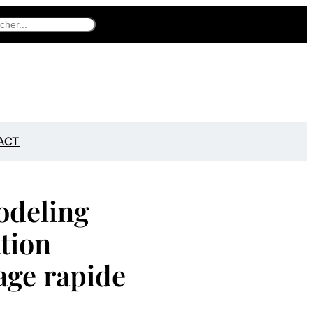
h
ACT
odeling
ation
age rapide