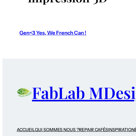
Gen<3 Yes, We French Can !
FabLab MDes
ACCUEIL
QUI SOMMES NOUS ?
REPAIR CAFÉS
INSPIRATION