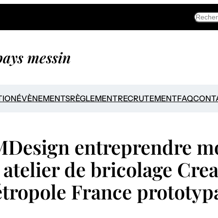
Searc
 pays messin
TION
ÉVÈNEMENTS
RÈGLEMENT
RECRUTEMENT
FAQ
CONT
MDesign entreprendre m
 atelier de bricolage Cre
tropole France prototyp