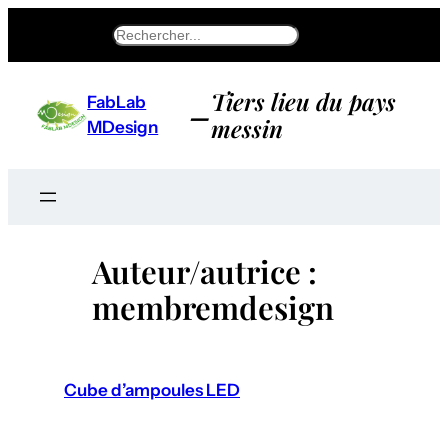
Aller
Search
au
contenu
Tiers lieu du pays
FabLab
–
messin
MDesign
Auteur/autrice :
membremdesign
Cube d’ampoules LED