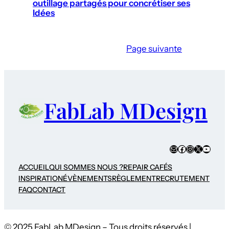
outillage partagés pour concrétiser ses
Idées
Page suivante
FabLab MDesign
E-mail
Facebook
Instagram
X
YouTub
ACCUEIL
QUI SOMMES NOUS ?
REPAIR CAFÉS
INSPIRATION
ÉVÈNEMENTS
RÈGLEMENT
RECRUTEMENT
FAQ
CONTACT
© 2025 FabLab MDesign – Tous droits réservés |